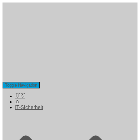
Toggle Navigation
🇺🇸
🐧
IT-Sicherheit